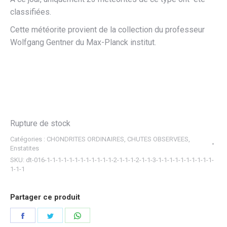
classifiées.
Cette météorite provient de la collection du professeur
Wolfgang Gentner du Max-Planck institut.
Rupture de stock
Catégories :
CHONDRITES ORDINAIRES
,
CHUTES OBSERVEES
,
Enstatites
SKU:
dt-016-1-1-1-1-1-1-1-1-1-1-1-1-2-1-1-1-2-1-1-3-1-1-1-1-1-1-1-1-1-1-
1-1-1
Partager ce produit
Partager
Partager
Partager