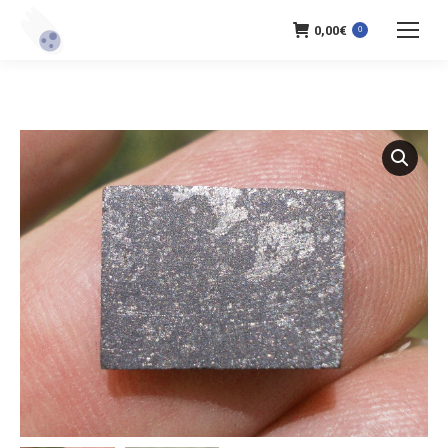
0,00
€
0