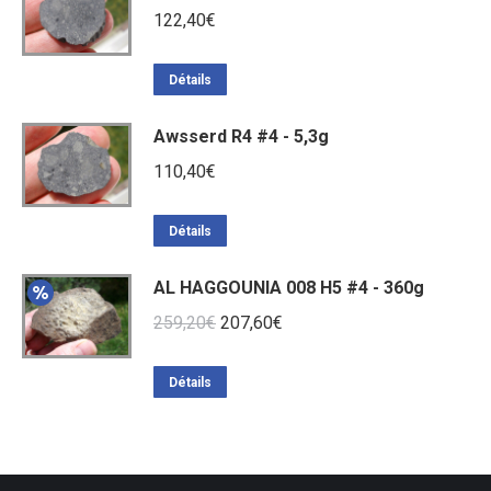
122,40
€
Détails
Awsserd R4 #4 - 5,3g
110,40
€
Détails
AL HAGGOUNIA 008 H5 #4 - 360g
Le
Le
259,20
€
207,60
€
prix
prix
initial
actuel
Détails
était :
est :
259,20€.
207,60€.