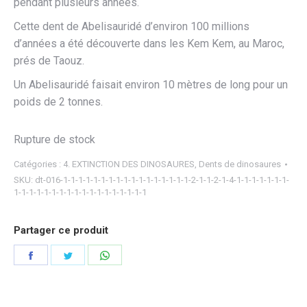
pendant plusieurs années.
Cette dent de Abelisauridé d’environ 100 millions
d’années a été découverte dans les Kem Kem, au Maroc,
prés de Taouz.
Un Abelisauridé faisait environ 10 mètres de long pour un
poids de 2 tonnes.
Rupture de stock
Catégories :
4. EXTINCTION DES DINOSAURES
,
Dents de dinosaures
SKU:
dt-016-1-1-1-1-1-1-1-1-1-1-1-1-1-1-1-1-1-2-1-1-2-1-4-1-1-1-1-1-1-1-
1-1-1-1-1-1-1-1-1-1-1-1-1-1-1-1-1-1
Partager ce produit
Partager
Partager
Partager
sur
sur
sur
Facebook
Twitter
WhatsApp