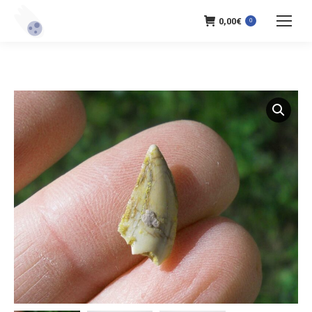
0,00
€
0