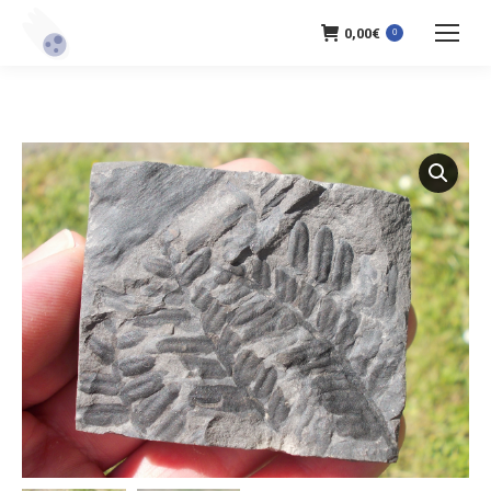
0,00
€
0