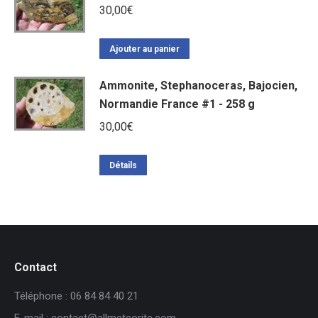
30,00
€
Ajouter au panier
Ammonite, Stephanoceras, Bajocien,
Normandie France #1 - 258 g
30,00
€
Détails
Contact
Téléphone : 06 84 84 40 21
E-mail : contact@allmeteorite.com