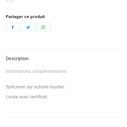
1-1-1
Partager ce produit
Partager
Partager
Partager
sur
sur
sur
Facebook
Twitter
WhatsApp
Description
Informations complémentaires
Spécimen sur schiste houiller.
Livrée avec certificat.