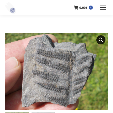
0,00
€
0