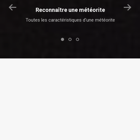
Reconnaître une météorite
Toutes les caractéristiques d'une météorite
L
Bienvenue sur
Allmeteorite.com