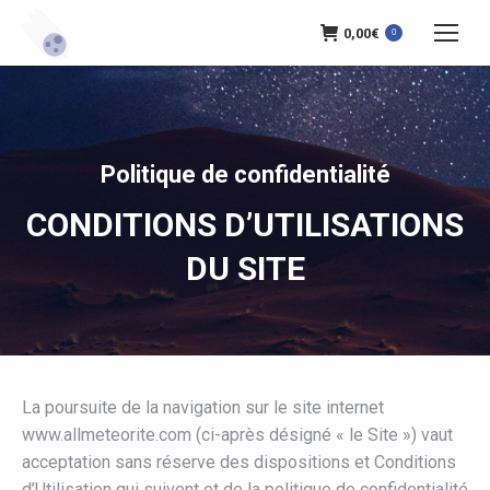
0,00
€
0
Politique de confidentialité
CONDITIONS D’UTILISATIONS
DU SITE
La poursuite de la navigation sur le site internet
www.allmeteorite.com (ci-après désigné « le Site ») vaut
acceptation sans réserve des dispositions et Conditions
d’Utilisation qui suivent et de la politique de confidentialité