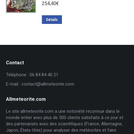
254,40
€
Détails
Contact
Téléphone : 06 84 84 40 21
E-mail : contact@allmeteorite.com
Allmeteorite.com
Le site allmeteorite.com a une notoriété reconnue dans le
monde entier avec plus de 500 clients satisfaits à ce jour et
des partenariats avec des scientifiques (France, Allemagne,
Japon, États-Unis) pour analyser des météorites et faire