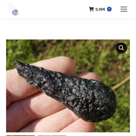
0,00
€
0