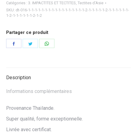
Catégories :
3. IMPACTITES ET TECTITES
,
Tectites d'Asie
SKU:
dt-016-1-1-1-1-1-1-1-1-1-1-1-1-1-1-1-1-1-2-1-1-1-1-1-2-1-1-1-1-1-1-
1-2-1-1-1-1-1-1-2-1-2
Partager ce produit
Partager
Partager
Partager
sur
sur
sur
Facebook
Twitter
WhatsApp
Description
Informations complémentaires
Provenance Thaïlande.
Super qualité, forme exceptionnelle.
Livrée avec certificat.