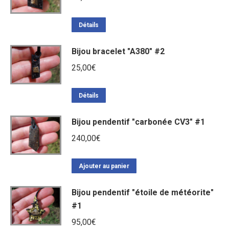
Détails
Bijou bracelet "A380" #2
25,00
€
Détails
Bijou pendentif "carbonée CV3" #1
240,00
€
Ajouter au panier
Bijou pendentif "étoile de météorite"
#1
95,00
€