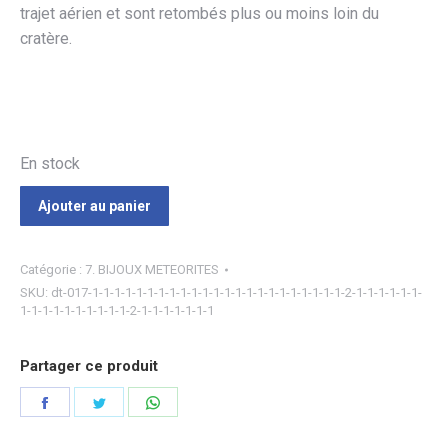
trajet aérien et sont retombés plus ou moins loin du
cratère.
En stock
Ajouter au panier
Catégorie :
7. BIJOUX METEORITES
SKU:
dt-017-1-1-1-1-1-1-1-1-1-1-1-1-1-1-1-1-1-1-1-1-1-1-1-2-1-1-1-1-1-1-
1-1-1-1-1-1-1-1-1-1-2-1-1-1-1-1-1-1
Partager ce produit
Partager
Partager
Partager
sur
sur
sur