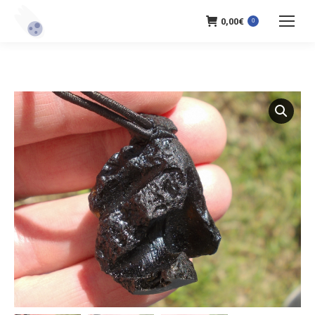
0,00
€
0