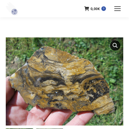
0,00
€
0