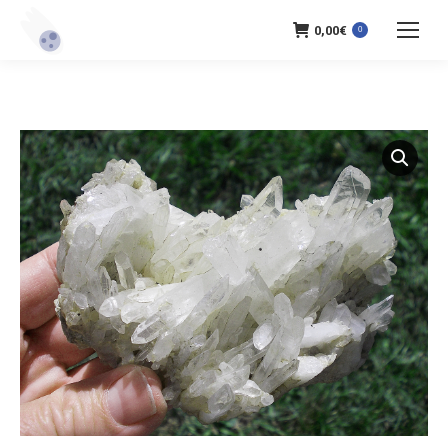
0,00
€
0