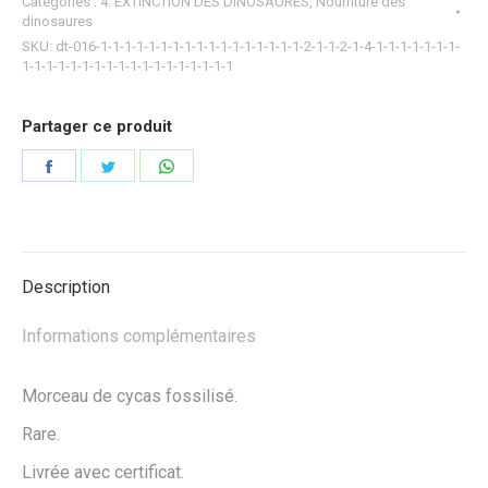
Catégories :
4. EXTINCTION DES DINOSAURES
,
Nourriture des
dinosaures
SKU:
dt-016-1-1-1-1-1-1-1-1-1-1-1-1-1-1-1-1-1-2-1-1-2-1-4-1-1-1-1-1-1-1-
1-1-1-1-1-1-1-1-1-1-1-1-1-1-1-1-1-1
Partager ce produit
Partager
Partager
Partager
sur
sur
sur
Facebook
Twitter
WhatsApp
Description
Informations complémentaires
Morceau de cycas fossilisé.
Rare.
Livrée avec certificat.