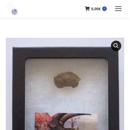
0,00
€
0