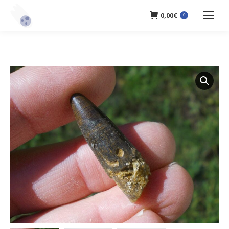
0,00
€
0