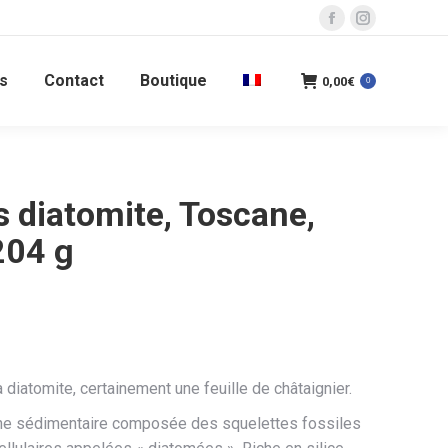
La
La
page
page
s
Contact
Boutique
Facebook
Instagram
0,00
€
0
s'ouvre
s'ouvre
dans
dans
une
une
nouvelle
nouvelle
s diatomite, Toscane,
fenêtre
fenêtre
 204 g
a diatomite, certainement une feuille de châtaignier.
che sédimentaire composée des squelettes fossiles