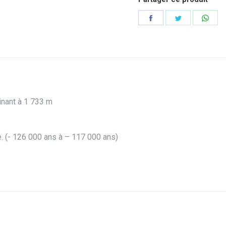
Partager
Partager
Part
sur
sur
sur
Facebook
Twitter
Wha
inant à 1 733 m
e. (- 126 000 ans à – 117 000 ans)