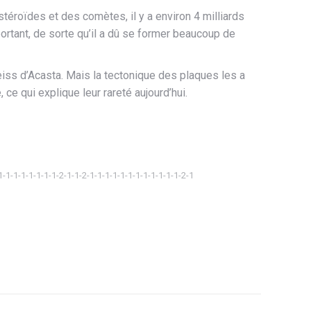
stéroïdes
et des
comètes
, il y a environ 4 milliards
ortant, de sorte qu’il a dû se former beaucoup de
ss d’Acasta. Mais la tectonique des plaques les a
, ce qui explique leur rareté aujourd’hui.
1-1-1-1-1-1-1-1-2-1-1-2-1-1-1-1-1-1-1-1-1-1-1-1-2-1
ager
tsApp