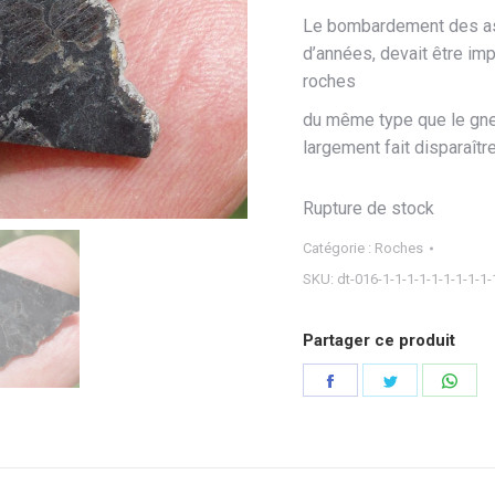
Le bombardement des
a
d’années, devait être imp
roches
du même type que le gnei
largement fait disparaître
Rupture de stock
Catégorie :
Roches
SKU:
dt-016-1-1-1-1-1-1-1-1-1-
Partager ce produit
Partager
Partager
Part
sur
sur
sur
Facebook
Twitter
Wha