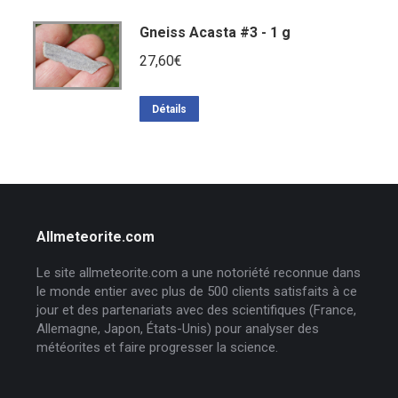
Gneiss Acasta #3 - 1 g
27,60
€
Détails
Allmeteorite.com
Le site allmeteorite.com a une notoriété reconnue dans
le monde entier avec plus de 500 clients satisfaits à ce
jour et des partenariats avec des scientifiques (France,
Allemagne, Japon, États-Unis) pour analyser des
météorites et faire progresser la science.