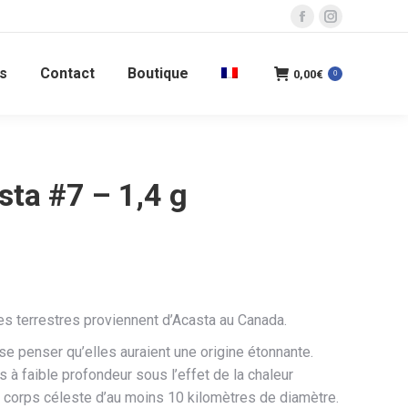
La
La
page
page
s
Contact
Boutique
Facebook
Instagram
0,00
€
0
s'ouvre
s'ouvre
dans
dans
une
une
nouvelle
nouvelle
sta #7 – 1,4 g
fenêtre
fenêtre
s terrestres proviennent d’Acasta au Canada.
se penser qu’elles auraient une origine étonnante.
 à faible profondeur sous l’effet de la chaleur
un corps céleste d’au moins 10 kilomètres de diamètre.