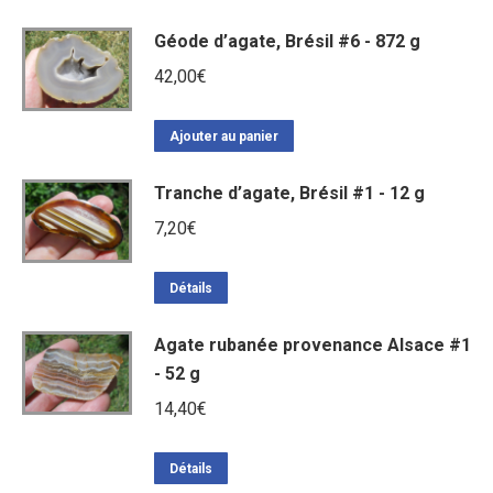
Géode d’agate, Brésil #6 - 872 g
42,00
€
Ajouter au panier
Tranche d’agate, Brésil #1 - 12 g
7,20
€
Détails
Agate rubanée provenance Alsace #1
- 52 g
14,40
€
Détails