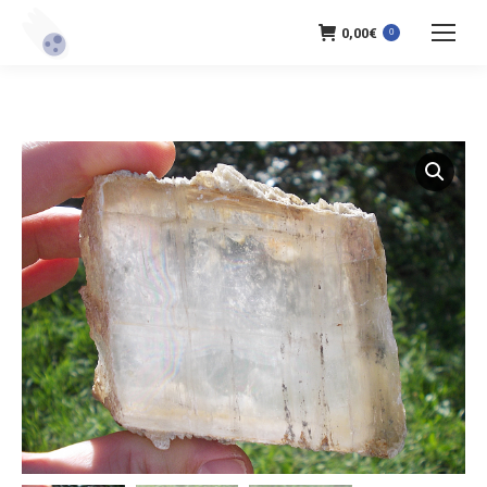
0,00
€
0