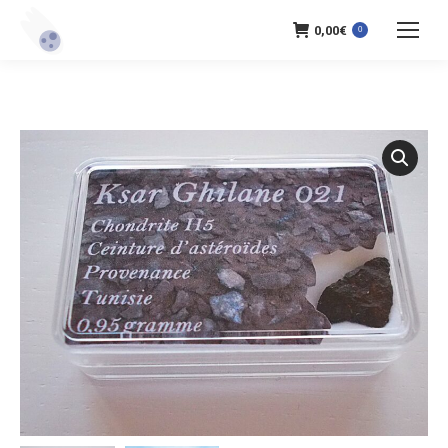
0,00
€
0