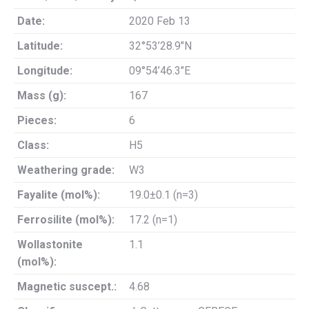
Date:
2020 Feb 13
Latitude:
32°53’28.9″N
Longitude:
09°54’46.3″E
Mass (g):
167
Pieces:
6
Class:
H5
Weathering grade:
W3
Fayalite (mol%):
19.0±0.1 (n=3)
Ferrosilite (mol%):
17.2 (n=1)
Wollastonite
1.1
(mol%):
Magnetic suscept.:
4.68