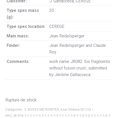
Classifier:
J. Gattacceca, CEREGE
Type spec mass
20
(g):
Type spec location:
CEREGE
Main mass:
Jean Redelsperger
Finder:
Jean Redelsperger and Claude
Roy
Comments:
work name JR082. Six fragments
without fusion crust.; submitted
by Jérôme Gattacceca
Rupture de stock
Catégories :
2. BOITES METEORITES
,
Ksar Ghilane 021 H5
SKU:
dt-016-1-1-1-1-1-1-1-1-1-1-1-1-1-1-1-1-1-3-1-1-2-1-2-1-1-1-1-1-2-1-