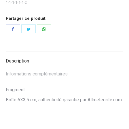
1-1-1-1-1-1-2
Partager ce produit
Partager
Partager
Partager
sur
sur
sur
Facebook
Twitter
WhatsApp
Description
Informations complémentaires
Fragment.
Boîte 6X3,5 cm, authenticité garantie par Allmeteorite.com.