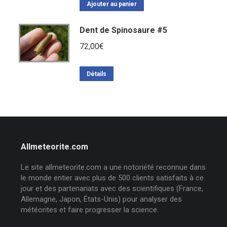
Ajouter au panier
Dent de Spinosaure #5
72,00
€
Détails
Allmeteorite.com
Le site allmeteorite.com a une notoriété reconnue dans
le monde entier avec plus de 500 clients satisfaits à ce
jour et des partenariats avec des scientifiques (France,
Allemagne, Japon, États-Unis) pour analyser des
météorites et faire progresser la science.