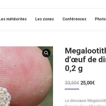
Les météorites
Les zones
Conférences
Photo
Megalootith
d’œuf de d
0,2 g
Le
Le
33,60
€
25,00
€
prix
prix
initial
actue
était :
est :
Le dinosaure Megaloolith