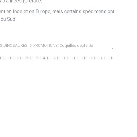
s d’années (Crétacé).
€.
ent en Inde et en Europe, mais certains spécimens ont
 du Sud
DES DINOSAURES
,
6. PROMOTIONS
,
Coquilles oeufs de
1-1-1-1-1-1-1-1-2-1-1-2-1-4-1-1-1-1-1-1-1-1-1-1-1-1-1-1-1-1-1-1-1-1-
ager
tsApp