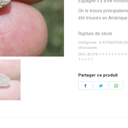
Espagne il y a 68 million
33,60€.
25,00
On le trouve principalem
été trouvés en Amérique
Rupture de stock
Catégories :
4. EXTINCTION 
dinosaures
SKU:
dt-016-1-1-1-1-1-1-1-1-1-
1-1-1-1-1
Partager ce produit
Partager
Partager
Part
sur
sur
sur
Facebook
Twitter
Wha