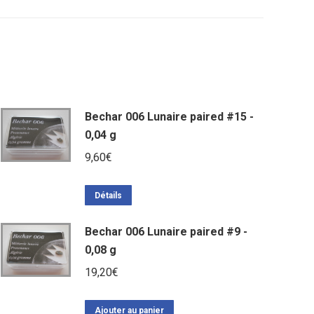
Bechar 006 Lunaire paired #15 -
0,04 g
9,60
€
Détails
Bechar 006 Lunaire paired #9 -
0,08 g
19,20
€
Ajouter au panier