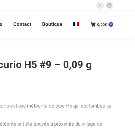
La
La
page
page
s
Contact
Boutique
Facebook
Instagram
0,00
€
0
s'ouvre
s'ouvre
dans
dans
une
une
nouvelle
nouvelle
urio H5 #9 – 0,09 g
fenêtre
fenêtre
urio est une météorite de type H5 qui est tombée au
téorite ont été trouvés à proximité du village de