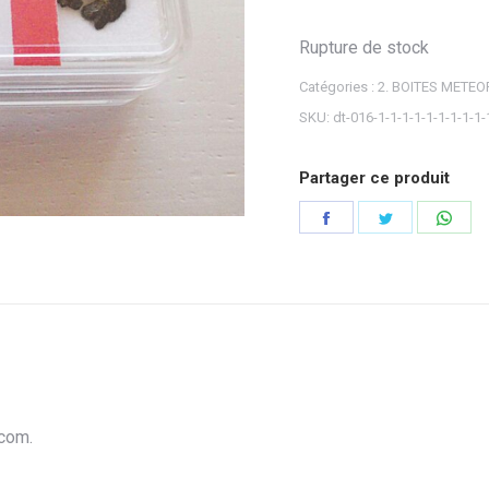
Rupture de stock
Catégories :
2. BOITES METEO
SKU:
dt-016-1-1-1-1-1-1-1-1-1-
Partager ce produit
Partager
Partager
Part
sur
sur
sur
Facebook
Twitter
Wha
.com.