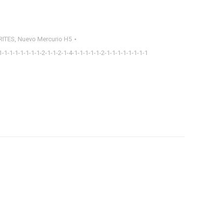
RITES
,
Nuevo Mercurio H5
1-1-1-1-1-1-1-1-2-1-1-2-1-4-1-1-1-1-1-2-1-1-1-1-1-1-1-1
ager
tsApp