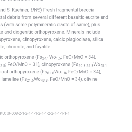
 and S. Kuehner,
UWS
) Fresh fragmental breccia
al debris from several different basaltic eucrite and
hs (with some polymineralic clasts of same), plus
te and diogenitic orthopyroxene. Minerals include
pyroxene, clinopyroxene, calcic plagioclase, silica
te, chromite, and fayalite.
tic orthopyroxene (Fs
Wo
; FeO/MnO = 34),
24.1
1.5
o
; FeO/MnO = 31), clinopyroxene (Fs
Wo
2.5
20.8-25.8
45.1-
host orthopyroxene (Fs
Wo
; FeO/MnO = 34),
61.6
1.8
 lamellae (Fs
Wo
; FeO/MnO = 34), olivine
21.6
43.8
KU:
dt-008-2-1-2-1-1-1-2-1-1-2-2-1-1-1-1-1