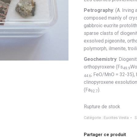
Petrography
: (A. Irving
composed mainly of cryst
gabbroic eucrite protolit
sparse clasts of diogeni
exsolved pigeonite, ortho
polymorph, ilmenite, troili
Geochemistry
: Diogeni
orthopyroxene (Fs
W
49.9
; FeO/MnO = 32-35), 
44.6
clinopyroxene exsolution
(Fa
).
92.7
Rupture de stock
Catégorie :
Eucrites Vesta
S
Partager ce produit