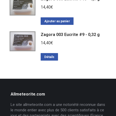
14,40
€
Ajouter au panier
Zagora 003 Eucrite #9 - 0,32 g
14,40
€
Détails
Allmeteorite.com
Le site allmeteorite.com a une notoriété reconnue dans
le monde entier avec plus de 500 clients satisfaits à ce
jour et des partenariats avec des scientifiques (France,