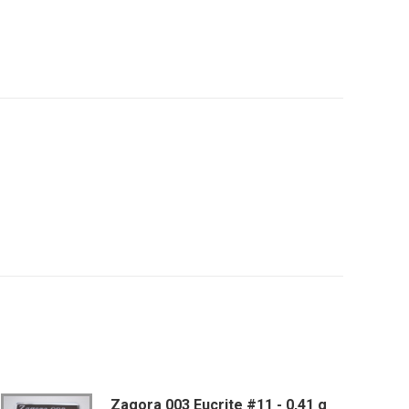
ager
tsApp
Zagora 003 Eucrite #11 - 0,41 g