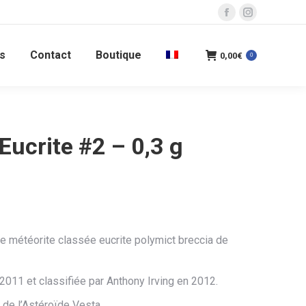
La
La
page
page
s
Contact
Boutique
Facebook
Instagram
0,00
€
0
s'ouvre
s'ouvre
dans
dans
une
une
nouvelle
nouvelle
ucrite #2 – 0,3 g
fenêtre
fenêtre
e météorite classée eucrite polymict breccia de
2011 et classifiée par Anthony Irving en 2012.
 de l’Astéroïde Vesta.