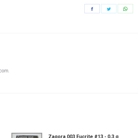
Partager
Partager
Part
sur
sur
sur
Facebook
Twitter
Wha
.com.
Zagora 003 Eucrite #13 - 0,3 g