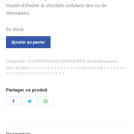
moyen d’étudier la structure cellulaire des os de
dinosaures.
En stock
Ajouter au panier
Catégories :
4. EXTINCTION DES DINOSAURES
,
Os de dinosaures
SKU:
dt-016-1-1-1-1-1-1-1-1-1-1-1-1-1-1-1-1-1-2-1-1-2-1-4-1-1-1-1-1-1-1-
1-1-1-1-1-1-1-1-1-1-1-1-1-1-1-1-1-1
Partager ce produit
Partager
Partager
Partager
sur
sur
sur
Facebook
Twitter
WhatsApp