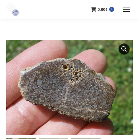
0,00
€
0