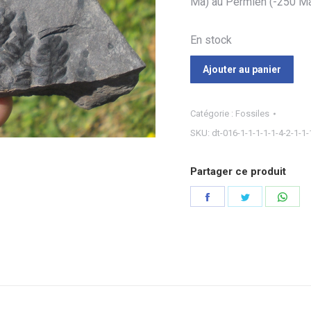
Ma) au Permien (-250 Ma
En stock
Ajouter au panier
Catégorie :
Fossiles
SKU:
dt-016-1-1-1-1-1-4-2-1-1-
Partager ce produit
Partager
Partager
Part
sur
sur
sur
Facebook
Twitter
Wha