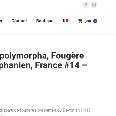
La
La
page
page
s
Contact
Boutique
Facebook
Instagram
0,00
€
0
s'ouvre
s'ouvre
dans
dans
une
une
nouvelle
nouvelle
 polymorpha, Fougère
fenêtre
fenêtre
éphanien, France #14 –
 disparu de fougères présentes du Devonien (-415