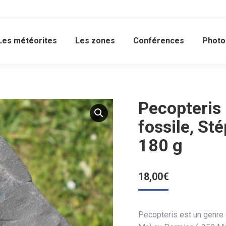
Les météorites
Les zones
Conférences
Photo
Pecopteris
fossile, St
180 g
18,00
€
Pecopteris est un genre