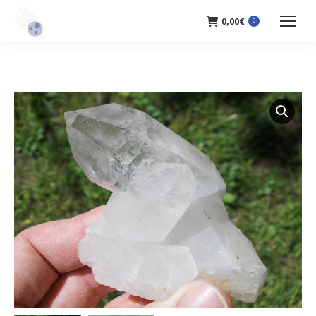
0,00
€
0