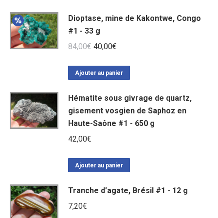
Dioptase, mine de Kakontwe, Congo
#1 - 33 g
Le
Le
84,00
€
40,00
€
prix
prix
initial
actuel
Ajouter au panier
était :
est :
Hématite sous givrage de quartz,
84,00€.
40,00€.
gisement vosgien de Saphoz en
Haute-Saône #1 - 650 g
42,00
€
Ajouter au panier
Tranche d’agate, Brésil #1 - 12 g
7,20
€