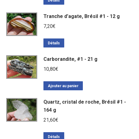
Détails
Tranche d’agate, Brésil #1 - 12 g
7,20
€
Détails
Carborandite, #1 - 21 g
10,80
€
Ajouter au panier
Quartz, cristal de roche, Brésil #1 -
164 g
21,60
€
Détails