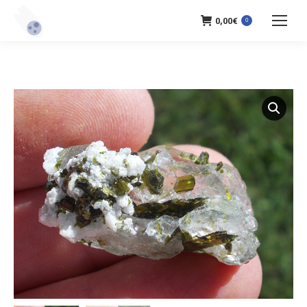
0,00
€
0