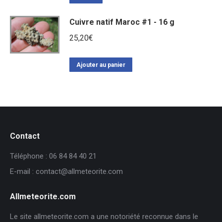
Cuivre natif Maroc #1 - 16 g
25,20
€
Ajouter au panier
Contact
Téléphone : 06 84 84 40 21
E-mail : contact@allmeteorite.com
Allmeteorite.com
Le site allmeteorite.com a une notoriété reconnue dans le