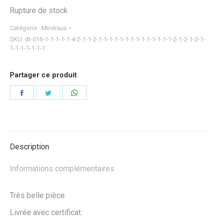
Rupture de stock
Catégorie :
Minéraux
SKU:
dt-016-1-1-1-1-1-4-2-1-1-2-1-1-1-1-1-1-1-1-1-1-1-1-1-1-2-1-2-1-2-1-
1-1-1-1-1-1-1
Partager ce produit
Partager
Partager
Partager
sur
sur
sur
Facebook
Twitter
WhatsApp
Description
Informations complémentaires
Très belle pièce.
Livrée avec certificat.