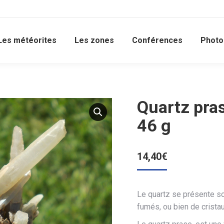
Les météorites
Les zones
Conférences
Photo
Quartz pras
46 g
14,40
€
Le quartz se présente so
fumés, ou bien de crista