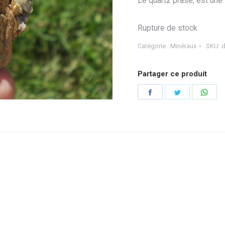
Le quartz prase, est une 
Rupture de stock
Catégorie :
Minéraux
SKU:
d
Partager ce produit
Partager
Partager
Part
sur
sur
sur
Facebook
Twitter
Wha