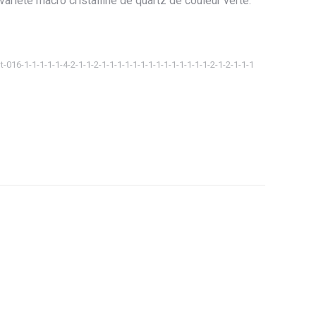
variété macro cristalline de quartz de couleur verte.
t-016-1-1-1-1-1-4-2-1-1-2-1-1-1-1-1-1-1-1-1-1-1-1-1-1-2-1-2-1-1-1
ager
tsApp