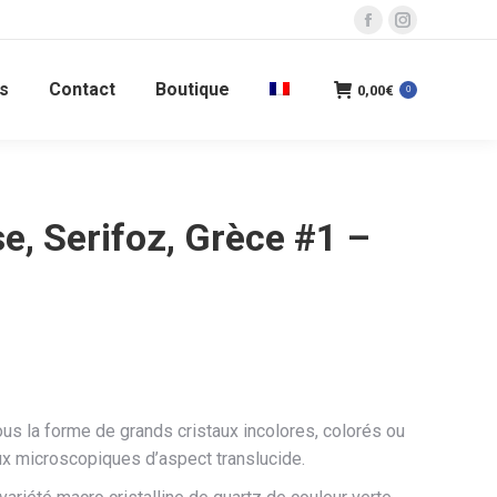
La
La
page
page
s
Contact
Boutique
Facebook
Instagram
0,00
€
0
s'ouvre
s'ouvre
dans
dans
une
une
nouvelle
nouvelle
e, Serifoz, Grèce #1 –
fenêtre
fenêtre
us la forme de grands cristaux incolores, colorés ou
ux microscopiques d’aspect translucide.