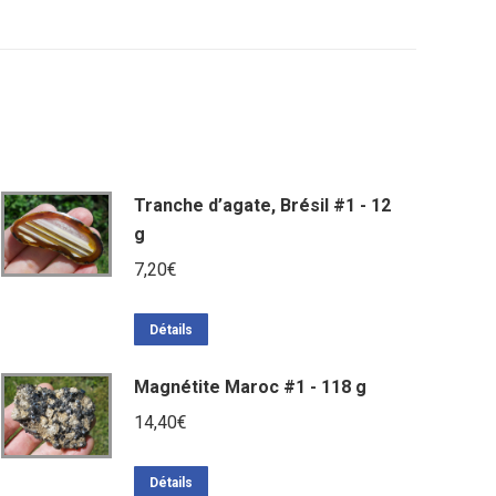
Tranche d’agate, Brésil #1 - 12
g
7,20
€
Détails
Magnétite Maroc #1 - 118 g
14,40
€
Détails