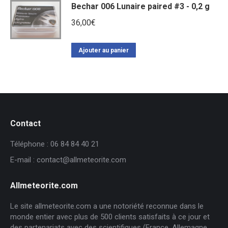
Bechar 006 Lunaire paired #3 - 0,2 g
36,00
€
Ajouter au panier
Contact
Téléphone : 06 84 84 40 21
E-mail : contact@allmeteorite.com
Allmeteorite.com
Le site allmeteorite.com a une notoriété reconnue dans le
monde entier avec plus de 500 clients satisfaits à ce jour et
des partenariats avec des scientifiques (France, Allemagne,