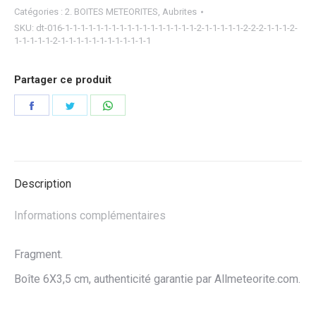
Catégories :
2. BOITES METEORITES
,
Aubrites
SKU:
dt-016-1-1-1-1-1-1-1-1-1-1-1-1-1-1-1-1-1-2-1-1-1-1-1-2-2-2-1-1-1-2-
1-1-1-1-1-2-1-1-1-1-1-1-1-1-1-1-1-1
Partager ce produit
Partager
Partager
Partager
sur
sur
sur
Facebook
Twitter
WhatsApp
Description
Informations complémentaires
Fragment.
Boîte 6X3,5 cm, authenticité garantie par Allmeteorite.com.