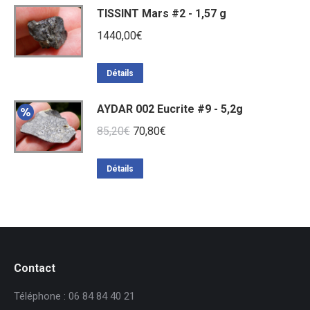
TISSINT Mars #2 - 1,57 g
1440,00
€
Détails
AYDAR 002 Eucrite #9 - 5,2g
Le
Le
85,20
€
70,80
€
prix
prix
initial
actuel
Détails
était :
est :
85,20€.
70,80€.
Contact
Téléphone : 06 84 84 40 21