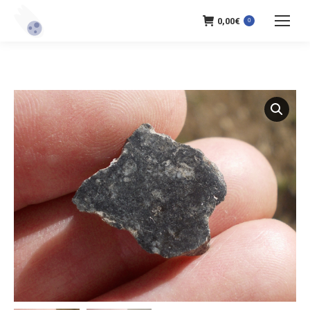
0,00
€
0