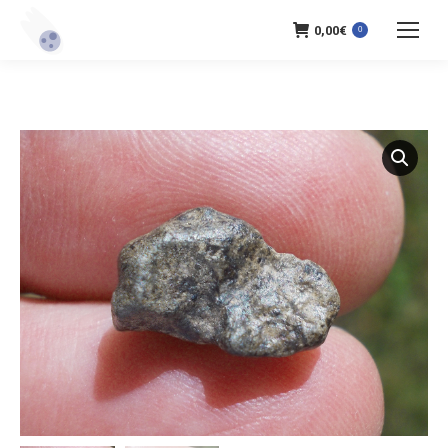
0,00
€
0