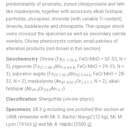
predominantly of prismatic, zoned clinopyroxene and lath-
like maskelynite, together with accessory alkali feldspar,
pyrrhotite, ulvöspinel, chromite (with variable Ti content),
ilmenite, baddeleyite and chlorapatite. Thin opaque shock
veins crosscut the specimen as well as secondary calcite
veinlets. Olivine phenocrysts contain small patches of
alteration products (red-brown in thin section).
Geochemistry
: Olivine (Fa
, FeO/MnO = 52-55, N =
31.7-56.6
5), pigeonite (Fs
Wo
, FeO/MnO = 29-35, N =
27.7-48.4
10.4-9.8
3), subcalcic augite (Fs
Wo
, FeO/MnO = 28-
20.7-30.4
32.5-34.6
32, N = 2), maskelynite (An
Or
, N = 2), alkali
47.4-50.5
2.2-1.7
feldspar (Ab
Or
An
).
49.4
34.0
16.7
Classification
: Shergottite (olivine-phyric).
Specimens
: 68.3 g including one polished thin section at
UWB
; remainder with Mr. S. Bachir/
WangZ
(12 kg), Mr. M.
Lyon (19165 g) and Mr. A. Habibi (3500 g).