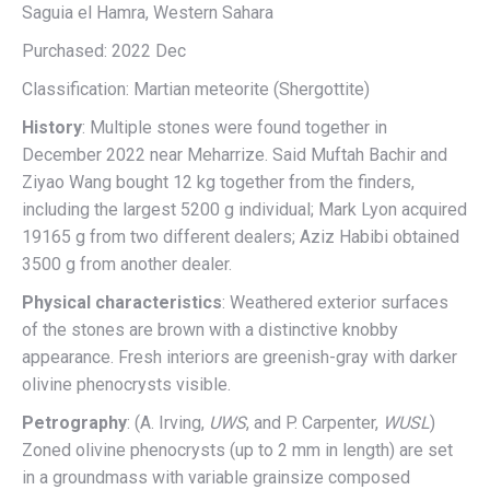
Saguia el Hamra, Western Sahara
Purchased: 2022 Dec
Classification: Martian meteorite (Shergottite)
History
: Multiple stones were found together in
December 2022 near Meharrize. Said Muftah Bachir and
Ziyao Wang bought 12 kg together from the finders,
including the largest 5200 g individual; Mark Lyon acquired
19165 g from two different dealers; Aziz Habibi obtained
3500 g from another dealer.
Physical characteristics
: Weathered exterior surfaces
of the stones are brown with a distinctive knobby
appearance. Fresh interiors are greenish-gray with darker
olivine phenocrysts visible.
Petrography
: (A. Irving,
UWS
, and P. Carpenter,
WUSL
)
Zoned olivine phenocrysts (up to 2 mm in length) are set
in a groundmass with variable grainsize composed