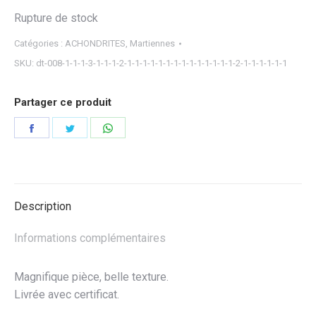
Rupture de stock
Catégories :
ACHONDRITES
,
Martiennes
SKU:
dt-008-1-1-1-3-1-1-1-2-1-1-1-1-1-1-1-1-1-1-1-1-1-1-2-1-1-1-1-1-1
Partager ce produit
Partager
Partager
Partager
sur
sur
sur
Facebook
Twitter
WhatsApp
Description
Informations complémentaires
Magnifique pièce, belle texture.
Livrée avec certificat.