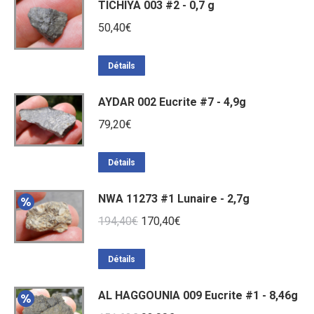
TICHIYA 003 #2 - 0,7 g
50,40
€
Détails
AYDAR 002 Eucrite #7 - 4,9g
79,20
€
Détails
NWA 11273 #1 Lunaire - 2,7g
Le
Le
194,40
€
170,40
€
prix
prix
initial
actuel
Détails
était :
est :
AL HAGGOUNIA 009 Eucrite #1 - 8,46g
194,40€.
170,40€.