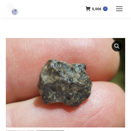
0,00
€
0