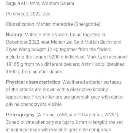
Saguia el Hamra, Western Sahara
Purchased: 2022 Dec
Classification: Martian meteorite (Shergottite)
History
: Multiple stones were found together in
December 2022 near Meharrize. Said Muftah Bachir and
Ziyao Wang bought 12 kg together from the finders,
including the largest 5200 g individual; Mark Lyon acquired
19165 g from two different dealers; Aziz Habibi obtained
3500 g from another dealer.
Physical characteristics
: Weathered exterior surfaces
of the stones are brown with a distinctive knobby
appearance. Fresh interiors are greenish-gray with darker
olivine phenocrysts visible.
Petrography
: (A. Irving,
UWS
, and P. Carpenter,
WUSL
)
Zoned olivine phenocrysts (up to 2 mm in length) are set
in a groundmass with variable grainsize composed