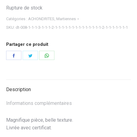
Rupture de stock
Catégories :
ACHONDRITES
,
Martiennes
SKU:
dt-008-1-1-1-3-1-1-1-2-1-1-1-1-1-1-1-1-1-1-1-1-1-1-2-1-1-1-1-1-1-1
Partager ce produit
Partager
Partager
Partager
sur
sur
sur
Facebook
Twitter
WhatsApp
Description
Informations complémentaires
Magnifique pièce, belle texture.
Livrée avec certificat.