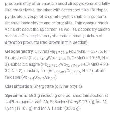
predominantly of prismatic, zoned clinopyroxene and lath-
like maskelynite, together with accessory alkali feldspar,
pyrrhotite, ulvöspinel, chromite (with variable Ti content),
ilmenite, baddeleyite and chlorapatite. Thin opaque shock
veins crosscut the specimen as well as secondary calcite
veinlets. Olivine phenocrysts contain small patches of
alteration products (red-brown in thin section).
Geochemistry
: Olivine (Fa
, FeO/MnO = 52-55, N =
31.7-56.6
5), pigeonite (Fs
Wo
, FeO/MnO = 29-35, N =
27.7-48.4
10.4-9.8
3), subcalcic augite (Fs
Wo
, FeO/MnO = 28-
20.7-30.4
32.5-34.6
32, N = 2), maskelynite (An
Or
, N = 2), alkali
47.4-50.5
2.2-1.7
feldspar (Ab
Or
An
).
49.4
34.0
16.7
Classification
: Shergottite (olivine-phyric).
Specimens
: 68.3 g including one polished thin section at
UWB
; remainder with Mr. S. Bachir/
WangZ
(12 kg), Mr. M.
Lyon (19165 g) and Mr. A. Habibi (3500 g).