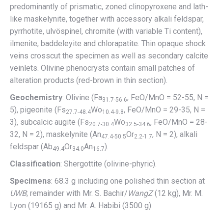
predominantly of prismatic, zoned clinopyroxene and lath-
like maskelynite, together with accessory alkali feldspar,
pyrrhotite, ulvöspinel, chromite (with variable Ti content),
ilmenite, baddeleyite and chlorapatite. Thin opaque shock
veins crosscut the specimen as well as secondary calcite
veinlets. Olivine phenocrysts contain small patches of
alteration products (red-brown in thin section).
Geochemistry
: Olivine (Fa
, FeO/MnO = 52-55, N =
31.7-56.6
5), pigeonite (Fs
Wo
, FeO/MnO = 29-35, N =
27.7-48.4
10.4-9.8
3), subcalcic augite (Fs
Wo
, FeO/MnO = 28-
20.7-30.4
32.5-34.6
32, N = 2), maskelynite (An
Or
, N = 2), alkali
47.4-50.5
2.2-1.7
feldspar (Ab
Or
An
).
49.4
34.0
16.7
Classification
: Shergottite (olivine-phyric).
Specimens
: 68.3 g including one polished thin section at
UWB
; remainder with Mr. S. Bachir/
WangZ
(12 kg), Mr. M.
Lyon (19165 g) and Mr. A. Habibi (3500 g).