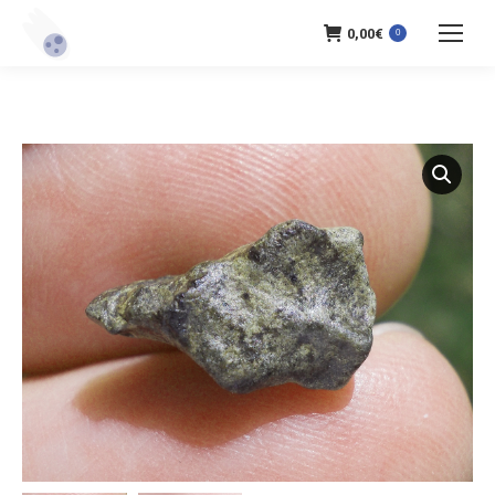
0,00
€
0