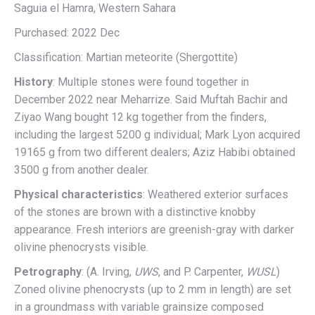
Saguia el Hamra, Western Sahara
Purchased: 2022 Dec
Classification: Martian meteorite (Shergottite)
History
: Multiple stones were found together in
December 2022 near Meharrize. Said Muftah Bachir and
Ziyao Wang bought 12 kg together from the finders,
including the largest 5200 g individual; Mark Lyon acquired
19165 g from two different dealers; Aziz Habibi obtained
3500 g from another dealer.
Physical characteristics
: Weathered exterior surfaces
of the stones are brown with a distinctive knobby
appearance. Fresh interiors are greenish-gray with darker
olivine phenocrysts visible.
Petrography
: (A. Irving,
UWS
, and P. Carpenter,
WUSL
)
Zoned olivine phenocrysts (up to 2 mm in length) are set
in a groundmass with variable grainsize composed