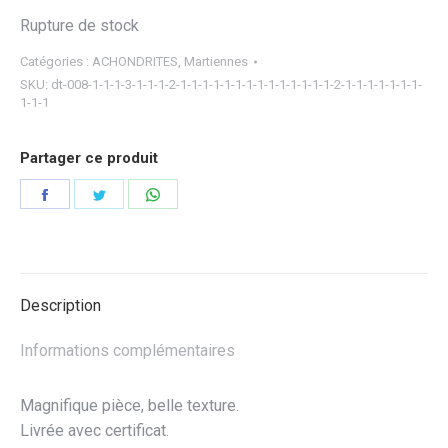
Rupture de stock
Catégories :
ACHONDRITES
,
Martiennes
SKU:
dt-008-1-1-1-3-1-1-1-2-1-1-1-1-1-1-1-1-1-1-1-1-1-1-2-1-1-1-1-1-1-1-
1-1-1
Partager ce produit
Partager
Partager
Partager
sur
sur
sur
Facebook
Twitter
WhatsApp
Description
Informations complémentaires
Magnifique pièce, belle texture.
Livrée avec certificat.