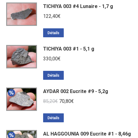
TICHIYA 003 #4 Lunaire - 1,7 g
122,40
€
Détails
TICHIYA 003 #1 - 5,1 g
330,00
€
Détails
AYDAR 002 Eucrite #9 - 5,2g
Le
Le
85,20
€
70,80
€
prix
prix
initial
actuel
Détails
était :
est :
AL HAGGOUNIA 009 Eucrite #1 - 8,46g
85,20€.
70,80€.