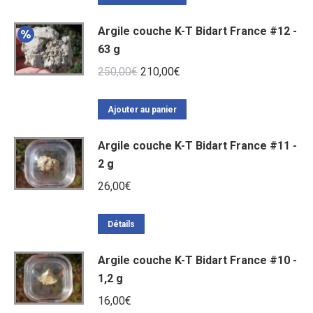
Argile couche K-T Bidart France #12 -
63 g
Le
Le
250,00
€
210,00
€
prix
prix
initial
actuel
Ajouter au panier
était :
est :
Argile couche K-T Bidart France #11 -
250,00€.
210,00€.
2 g
26,00
€
Détails
Argile couche K-T Bidart France #10 -
1,2 g
16,00
€