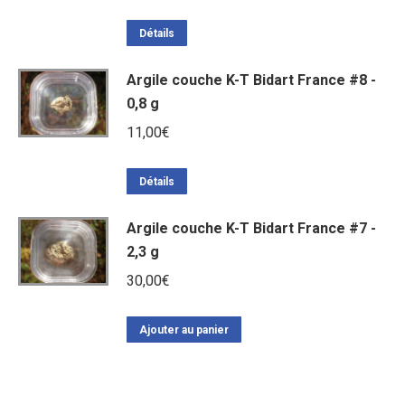
Détails
Argile couche K-T Bidart France #8 -
0,8 g
11,00
€
Détails
Argile couche K-T Bidart France #7 -
2,3 g
30,00
€
Ajouter au panier