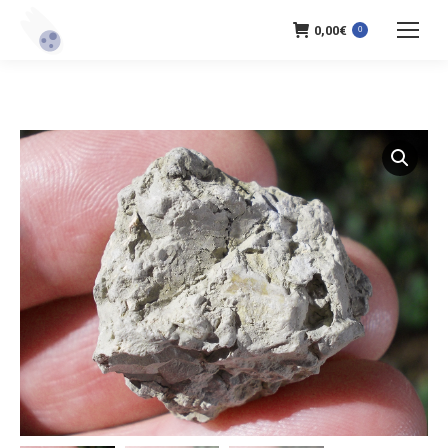
0,00
€
0