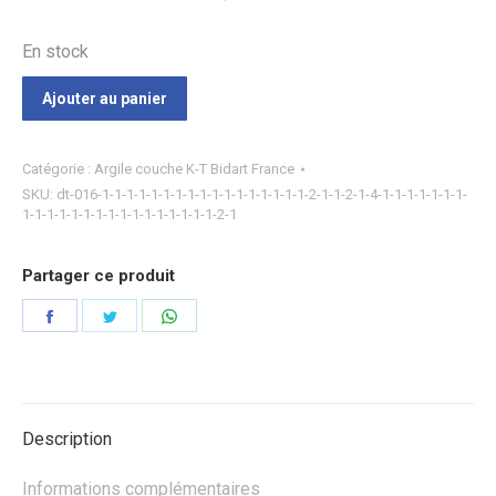
En stock
Ajouter au panier
Catégorie :
Argile couche K-T Bidart France
SKU:
dt-016-1-1-1-1-1-1-1-1-1-1-1-1-1-1-1-1-1-2-1-1-2-1-4-1-1-1-1-1-1-1-
1-1-1-1-1-1-1-1-1-1-1-1-1-1-1-1-2-1
Partager ce produit
Partager
Partager
Partager
sur
sur
sur
Facebook
Twitter
WhatsApp
Description
Informations complémentaires