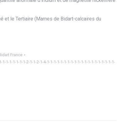
uantité anormale d’iridium et de magnétite nickélifère
cé et le Tertiaire (Marnes de Bidart-calcaires du
Bidart France
1-1-1-1-1-1-1-1-2-1-1-2-1-4-1-1-1-1-1-1-1-1-1-1-1-1-1-1-1-1-1-1-1-1-
ager
tsApp