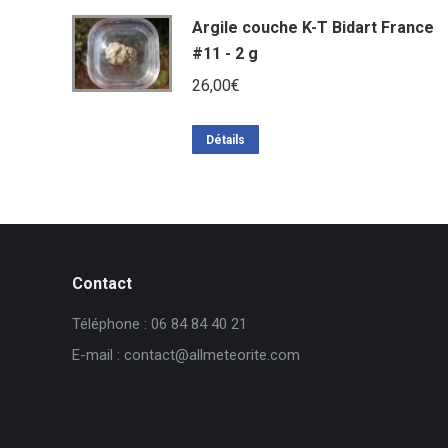
Argile couche K-T Bidart France
#11 - 2 g
26,00
€
Détails
Contact
Téléphone : 06 84 84 40 21
E-mail : contact@allmeteorite.com