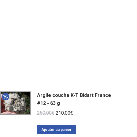
Argile couche K-T Bidart France
#12 - 63 g
Le
Le
250,00
€
210,00
€
prix
prix
initial
actuel
Ajouter au panier