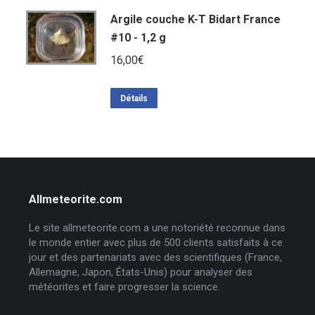
Argile couche K-T Bidart France
#10 - 1,2 g
16,00
€
Détails
Allmeteorite.com
Le site allmeteorite.com a une notoriété reconnue dans
le monde entier avec plus de 500 clients satisfaits à ce
jour et des partenariats avec des scientifiques (France,
Allemagne, Japon, États-Unis) pour analyser des
météorites et faire progresser la science.