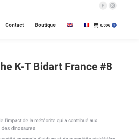
La
La
page
page
Contact
Boutique
Facebook
Instagram
0,00
€
0
s'ouvre
s'ouvre
dans
dans
une
une
nouvelle
nouvelle
he K-T Bidart France #8
fenêtre
fenêtre
de l’impact de la météorite qui a contribué aux
 des dinosaures.