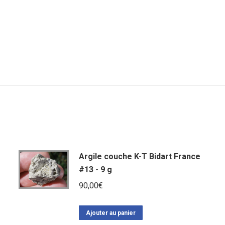
Argile couche K-T Bidart France
#13 - 9 g
90,00
€
Ajouter au panier