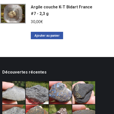
était :
est :
Argile couche K-T Bidart France
250,00€.
210,00€.
#7 - 2,3 g
30,00
€
Ajouter au panier
Découvertes récentes