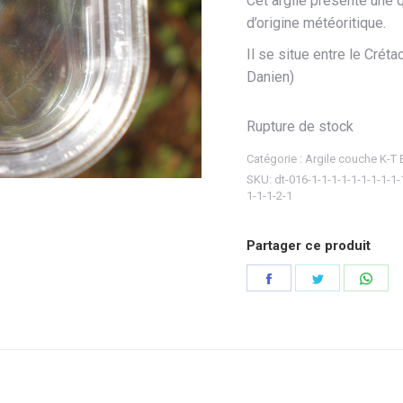
Cet argile présente une q
d’origine météoritique.
Il se situe entre le Créta
Danien)
Rupture de stock
Catégorie :
Argile couche K-T 
SKU:
dt-016-1-1-1-1-1-1-1-1-1-
1-1-1-2-1
Partager ce produit
Partager
Partager
Part
sur
sur
sur
Facebook
Twitter
Wha