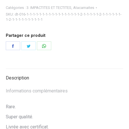
Catégories :
3. IMPACTITES ET TECTITES
,
Atacamaites
SKU:
dt-016-1-1-1-1-1-1-1-1-1-1-1-1-1-1-1-1-1-2-1-1-1-1-1-2-1-1-1-1-1-1-
1-2-1-1-1-1-1-1-1-1-1-1
Partager ce produit
Partager
Partager
Partager
sur
sur
sur
Facebook
Twitter
WhatsApp
Description
Informations complémentaires
Rare.
Super qualité.
Livrée avec certificat.