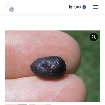
0,00
€
0