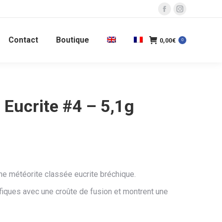
La
La
page
page
Contact
Boutique
Facebook
Instagram
0,00
€
0
s'ouvre
s'ouvre
dans
dans
une
une
nouvelle
nouvelle
Eucrite #4 – 5,1g
fenêtre
fenêtre
e météorite classée eucrite bréchique.
iques avec une croûte de fusion et montrent une