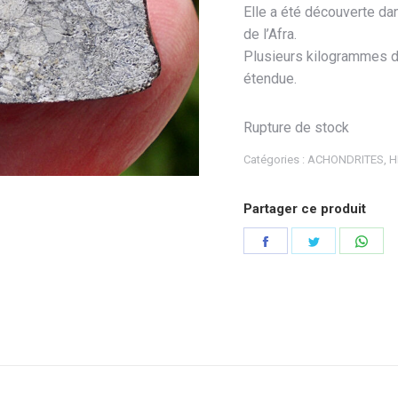
Elle a été découverte da
de l’Afra.
Plusieurs kilogrammes d
étendue.
Rupture de stock
Catégories :
ACHONDRITES
,
H
Partager ce produit
Partager
Partager
Part
sur
sur
sur
Facebook
Twitter
Wha