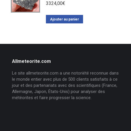
3324,00
€
Ajouter au panier
Allmeteorite.com
Le site allmeteorite.com a une notoriété reconnue dans
le monde entier avec plus de 500 clients satisfaits à ce
jour et des partenariats avec des scientifiques (France,
Allemagne, Japon, États-Unis) pour analyser des
météorites et faire progresser la science.