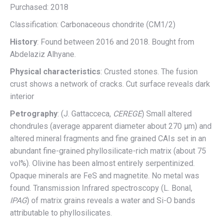
Purchased: 2018
Classification: Carbonaceous chondrite (CM1/2)
History
: Found between 2016 and 2018. Bought from
Abdelaziz Alhyane.
Physical characteristics
: Crusted stones. The fusion
crust shows a network of cracks. Cut surface reveals dark
interior
Petrography
: (J. Gattacceca,
CEREGE
) Small altered
chondrules (average apparent diameter about 270 µm) and
altered mineral fragments and fine grained CAIs set in an
abundant fine-grained phyllosilicate-rich matrix (about 75
vol%). Olivine has been almost entirely serpentinized.
Opaque minerals are FeS and magnetite. No metal was
found. Transmission Infrared spectroscopy (L. Bonal,
IPAG
) of matrix grains reveals a water and Si-O bands
attributable to phyllosilicates.