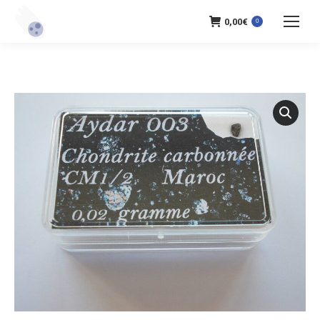
0,00
€
0