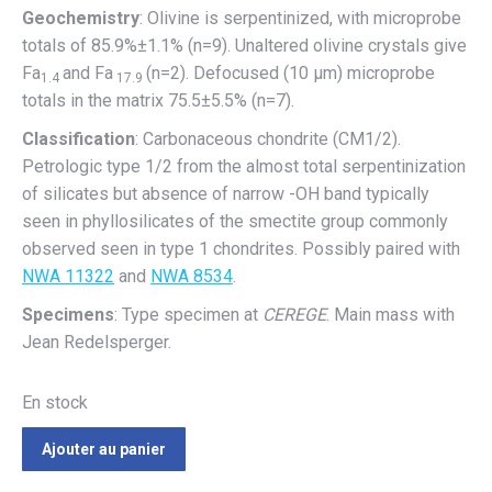
Geochemistry
: Olivine is serpentinized, with microprobe
totals of 85.9%±1.1% (n=9). Unaltered olivine crystals give
Fa
and Fa
(n=2). Defocused (10 µm) microprobe
1.4
17.9
totals in the matrix 75.5±5.5% (n=7).
Classification
: Carbonaceous chondrite (CM1/2).
Petrologic type 1/2 from the almost total serpentinization
of silicates but absence of narrow -OH band typically
seen in phyllosilicates of the smectite group commonly
observed seen in type 1 chondrites. Possibly paired with
NWA 11322
and
NWA 8534
.
Specimens
: Type specimen at
CEREGE
. Main mass with
Jean Redelsperger.
En stock
Ajouter au panier