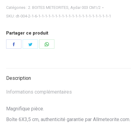
Catégories :
2. BOITES METEORITES
,
Aydar 003 CM1/2
SKU:
dt-004-2-1-6-1-1-1-1-1-1-1-1-1-1-1-1-1-1-1-1-1-1-1-1-1-1
Partager ce produit
Partager
Partager
Partager
sur
sur
sur
Facebook
Twitter
WhatsApp
Description
Informations complémentaires
Magnifique pièce.
Boîte 6X3,5 cm, authenticité garantie par Allmeteorite.com.