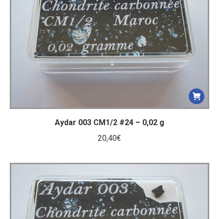
ancien
Aydar 003 CM1/2 #24 – 0,02 g
20,40
€