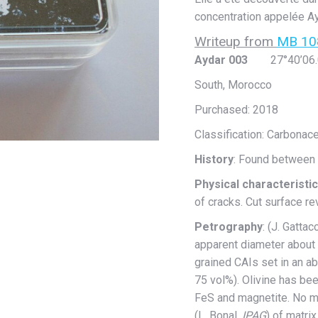
concentration appelée Ay
Writeup from
MB 10
Aydar 003
27°40’06.09
South, Morocco
Purchased: 2018
Classification: Carbona
History
: Found between
Physical characteristi
of cracks. Cut surface re
Petrography
: (J. Gatta
apparent diameter about 
grained CAIs set in an ab
75 vol%). Olivine has be
FeS and magnetite. No m
(L. Bonal,
IPAG
) of matri