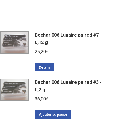
Bechar 006 Lunaire paired #7 -
0,12 g
25,20
€
Détails
Bechar 006 Lunaire paired #3 -
0,2 g
36,00
€
Ajouter au panier