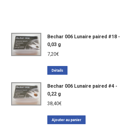
Bechar 006 Lunaire paired #18 -
0,03 g
7,20
€
Détails
Bechar 006 Lunaire paired #4 -
0,22 g
38,40
€
Ajouter au panier