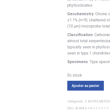
phyllosilicates.
Geochemistry
: Olivine
±1.1% (n=9). Unaltered ol
(10 µm) microprobe total
Classification
: Carbona
almost total serpentiniz
typically seen in phyllo
seen in type 1 chondrite
Specimens
: Type speci
En stock
Ajouter au panier
Catégories :
2. BOITES METEO
SKU:
dt-004-2-1-6-1-1-1-1-1-1-