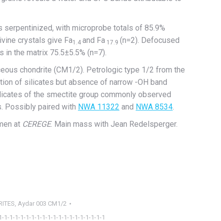
 is serpentinized, with microprobe totals of 85.9%
ivine crystals give Fa
and Fa
(n=2). Defocused
1.4
17.9
s in the matrix 75.5±5.5% (n=7).
ceous chondrite (CM1/2). Petrologic type 1/2 from the
ation of silicates but absence of narrow -OH band
silicates of the smectite group commonly observed
s. Possibly paired with
NWA 11322
and
NWA 8534
.
men at
CEREGE
. Main mass with Jean Redelsperger.
RITES
,
Aydar 003 CM1/2
1-1-1-1-1-1-1-1-1-1-1-1-1-1-1-1-1-1-1-1