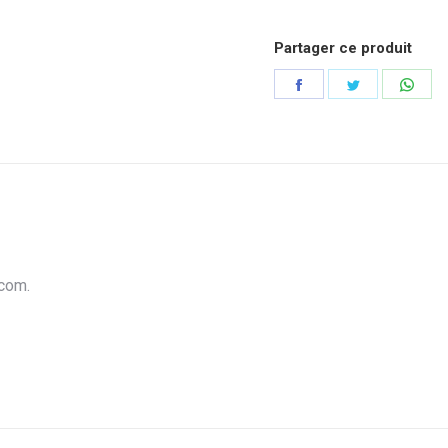
Partager ce produit
Partager
Partager
Part
sur
sur
sur
Facebook
Twitter
Wha
.com.