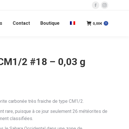
La
La
page
page
s
Contact
Boutique
Facebook
Instagram
0,00
€
0
s'ouvre
s'ouvre
dans
dans
une
une
nouvelle
nouvelle
CM1/2 #18 – 0,03 g
fenêtre
fenêtre
rite carbonée très fraiche de type CM1/2.
t rare, puisque à ce jour seulement 26 météorites de
ement classifiées.
ns le Sahara Occidental dans une zone de