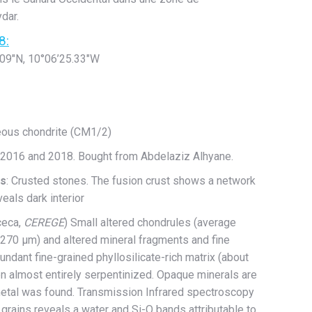
dar.
8:
″N, 10°06’25.33″W
ceous chondrite (CM1/2)
 2016 and 2018. Bought from Abdelaziz Alhyane.
cs
: Crusted stones. The fusion crust shows a network
veals dark interior
cceca,
CEREGE
) Small altered chondrules (average
270 µm) and altered mineral fragments and fine
undant fine-grained phyllosilicate-rich matrix (about
en almost entirely serpentinized. Opaque minerals are
etal was found. Transmission Infrared spectroscopy
x grains reveals a water and Si-O bands attributable to