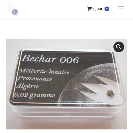
0,00
€
0