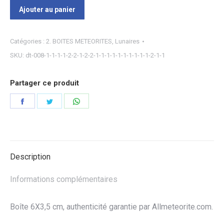
Ajouter au panier
Catégories :
2. BOITES METEORITES
,
Lunaires
SKU:
dt-008-1-1-1-1-2-2-1-2-2-1-1-1-1-1-1-1-1-1-1-2-1-1
Partager ce produit
Partager
Partager
Partager
sur
sur
sur
Facebook
Twitter
WhatsApp
Description
Informations complémentaires
Boîte 6X3,5 cm, authenticité garantie par Allmeteorite.com.