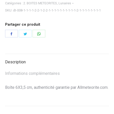
Catégories :
2. BOITES METEORITES
,
Lunaires
SKU:
dt-008-1-1-1-1-2-2-1-2-2-1-1-1-1-1-1-1-1-1-1-2-1-1-1-1-1-1-1-1
Partager ce produit
Partager
Partager
Partager
sur
sur
sur
Facebook
Twitter
WhatsApp
Description
Informations complémentaires
Boîte 6X3,5 cm, authenticité garantie par Allmeteorite.com.