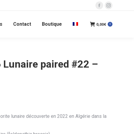
La
La
page
page
s
Contact
Boutique
Facebook
Instagram
0,00
€
0
s'ouvre
s'ouvre
dans
dans
une
une
nouvelle
nouvelle
 Lunaire paired #22 –
fenêtre
fenêtre
rite lunaire découverte en 2022 en Algérie dans la