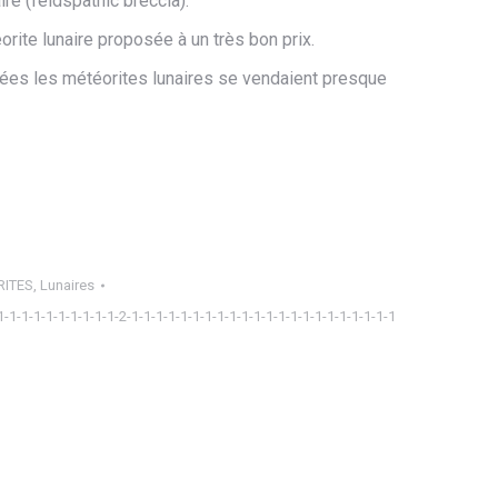
ire (feldspathic breccia).
orite lunaire proposée à un très bon prix.
nnées les météorites lunaires se vendaient presque
RITES
,
Lunaires
1-1-1-1-1-1-1-1-1-1-2-1-1-1-1-1-1-1-1-1-1-1-1-1-1-1-1-1-1-1-1-1-1
ager
tsApp