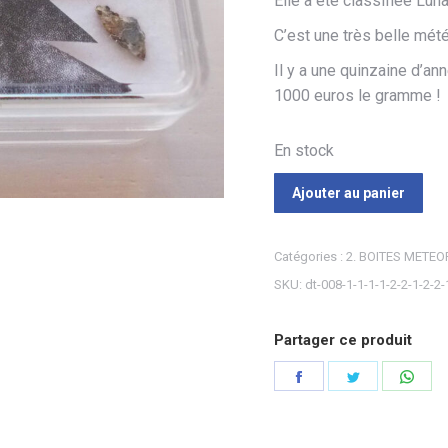
Elle a été classifiée Luna
C’est une très belle mété
Il y a une quinzaine d’a
1000 euros le gramme !
En stock
Ajouter au panier
Catégories :
2. BOITES METEO
SKU:
dt-008-1-1-1-1-2-2-1-2-2-
Partager ce produit
Partager
Partager
Part
sur
sur
sur
Facebook
Twitter
Wha