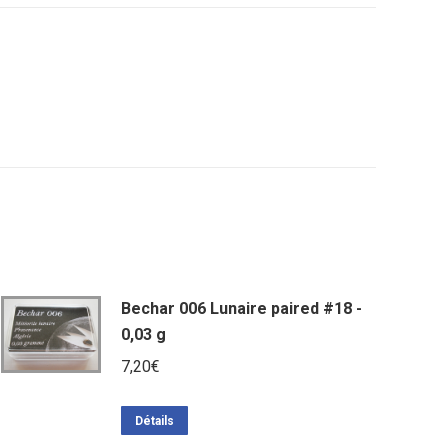
Bechar 006 Lunaire paired #18 -
0,03 g
7,20
€
Détails