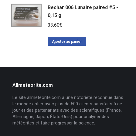
Bechar 006 Lunaire paired #5 -
0,15 g
33,60
€
Ajouter au panier
Allmeteorite.com
Le site allmeteorite.com a une notoriété reconnue dans
le monde entier avec plus de 500 clients satisfaits à ce
jour et des partenariats avec des scientifiques (France,
Allemagne, Japon, États-Unis) pour analyser des
météorites et faire progresser la science.