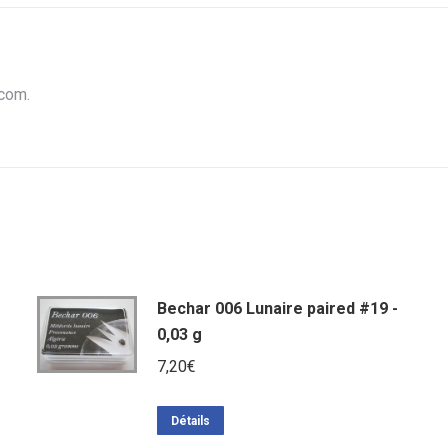
.com.
Bechar 006 Lunaire paired #19 -
0,03 g
7,20
€
Détails