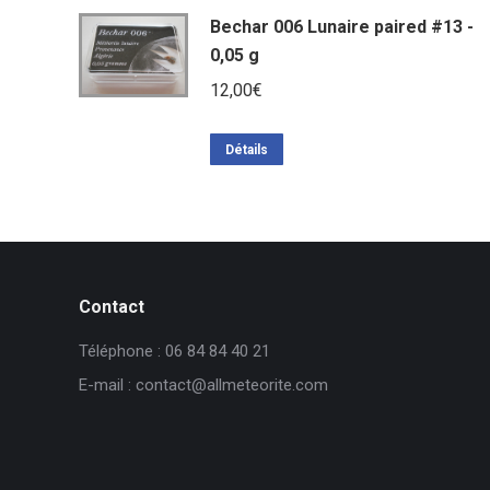
Bechar 006 Lunaire paired #13 -
0,05 g
12,00
€
Détails
Contact
Téléphone : 06 84 84 40 21
E-mail : contact@allmeteorite.com