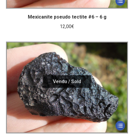
Mexicanite pseudo tectite #6 – 6 g
12,00
€