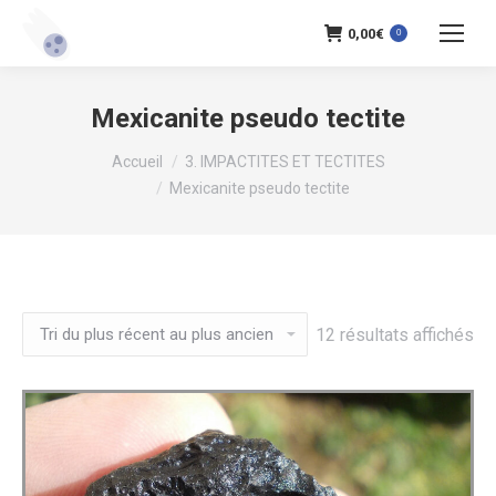
0,00
€
0
Mexicanite pseudo tectite
Vous êtes ici :
Accueil
3. IMPACTITES ET TECTITES
Mexicanite pseudo tectite
Tri
12 résultats affichés
du
pl
ré
au
pl