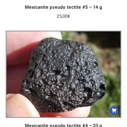
Mexicanite pseudo tectite #5 – 14 g
25,00
€
Mexicanite pseudo tectite #4 – 33 g