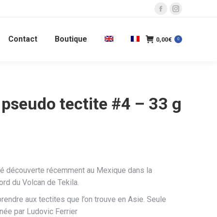
La
La
page
page
Contact
Boutique
Facebook
Instagram
0,00
€
0
s'ouvre
s'ouvre
dans
dans
une
une
nouvelle
nouvelle
pseudo tectite #4 – 33 g
fenêtre
fenêtre
été découverte récemment au Mexique dans la
ord du Volcan de Tekila.
rendre aux tectites que l’on trouve en Asie. Seule
née par Ludovic Ferrier