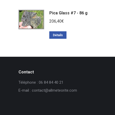
Pica Glass #7 - 86 g
206,40
€
Détails
Contact
Téléphone : 06 84 84 40 21
E-mail : contact@allmeteorite.com