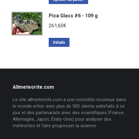
Pica Glass #6 - 109 g
261,60
€
Détails
Allmeteorite.com
Le site allmeteorite.com a une notoriété reconnue dans
le monde entier avec plus de 500 clients satisfaits à ce
jour et des partenariats avec des scientifiques (France,
Allemagne, Japon, États-Unis) pour analyser des
météorites et faire progresser la science.