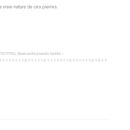
 vraie nature de ces pierres.
 TECTITES
,
Mexicanite pseudo tectite
1-1-1-1-1-1-1-1-2-1-1-1-1-1-2-1-1-1-1-1-1-1-2-1-1-1-1-1-1-2-1-2-1-1-
ager
tsApp