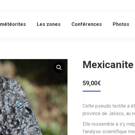
 météorites
Les zones
Conférences
Photos
Mexicanite 
59,00
€
Cette pseudo tectite a 
province de Jalisco, au n
Elle ressemble à s’y mép
l’analyse scientifique me