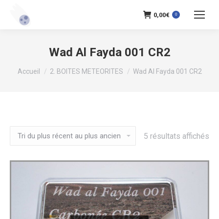
0,00
€
0
Wad Al Fayda 001 CR2
Vous êtes ici :
Accueil
2. BOITES METEORITES
Wad Al Fayda 001 CR2
Tri
5 résultats affichés
du
pl
ré
au
pl
an