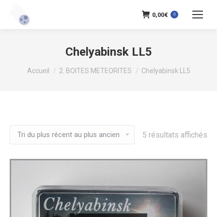
0,00
€
0
Chelyabinsk LL5
Vous êtes ici :
Accueil
2. BOITES METEORITES
Chelyabinsk LL5
Tri
5 résultats affichés
du
pl
ré
au
pl
an