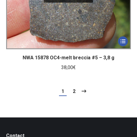
NWA 15878 OC4-melt breccia #5 – 3,8 g
38,00
€
1
2
Contact