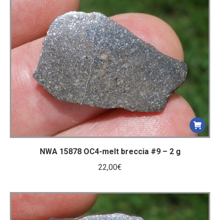
NWA 15878 OC4-melt breccia #9 – 2 g
22,00
€