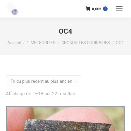
0,00
€
0
OC4
Vous êtes ici :
Accueil
1. METEORITES
CHONDRITES ORDINAIRES
OC4
Trié
Affichage de 1–18 sur 22 résultats
du
plus
récent
au
plus