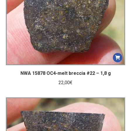
ancien
NWA 15878 OC4-melt breccia #22 – 1,8 g
22,00
€