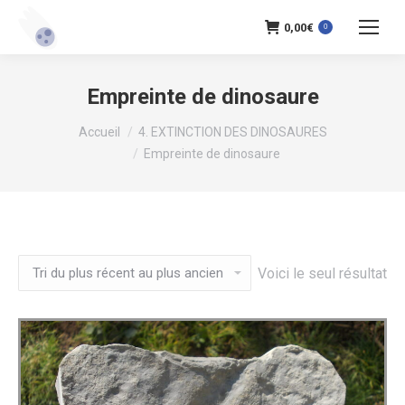
0,00
€
0
Empreinte de dinosaure
Vous êtes ici :
Accueil
4. EXTINCTION DES DINOSAURES
Empreinte de dinosaure
Voici le seul résultat