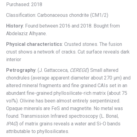
Purchased: 2018
Classification: Carbonaceous chondrite (CM1/2)
History
: Found between 2016 and 2018. Bought from
Abdelaziz Alhyane.
Physical characteristics
: Crusted stones. The fusion
crust shows a network of cracks. Cut surface reveals dark
interior
Petrography
: (J. Gattacceca,
CEREGE
) Small altered
chondrules (average apparent diameter about 270 µm) and
altered mineral fragments and fine grained CAIs set in an
abundant fine-grained phyllosilicate-rich matrix (about 75
vol%). Olivine has been almost entirely serpentinized.
Opaque minerals are FeS and magnetite. No metal was
found. Transmission Infrared spectroscopy (L. Bonal,
IPAG
) of matrix grains reveals a water and Si-O bands
attributable to phyllosilicates.