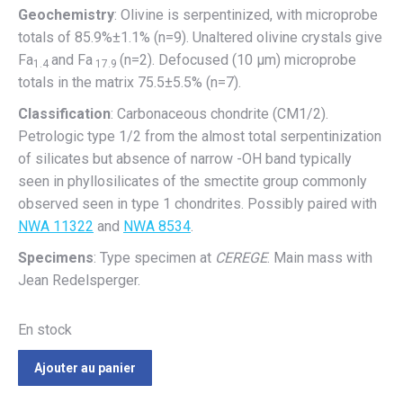
Geochemistry
: Olivine is serpentinized, with microprobe
totals of 85.9%±1.1% (n=9). Unaltered olivine crystals give
Fa
and Fa
(n=2). Defocused (10 µm) microprobe
1.4
17.9
totals in the matrix 75.5±5.5% (n=7).
Classification
: Carbonaceous chondrite (CM1/2).
Petrologic type 1/2 from the almost total serpentinization
of silicates but absence of narrow -OH band typically
seen in phyllosilicates of the smectite group commonly
observed seen in type 1 chondrites. Possibly paired with
NWA 11322
and
NWA 8534
.
Specimens
: Type specimen at
CEREGE
. Main mass with
Jean Redelsperger.
En stock
Ajouter au panier