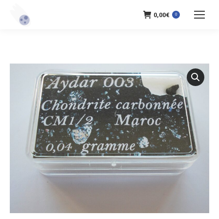
0,00
€
0