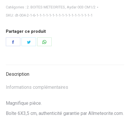
Catégories :
2. BOITES METEORITES
,
Aydar 003 CM1/2
SKU:
dt-004-2-1-6-1-1-1-1-1-1-1-1-1-1-1-1-1-1-1-1-1-1
Partager ce produit
Partager
Partager
Partager
sur
sur
sur
Facebook
Twitter
WhatsApp
Description
Informations complémentaires
Magnifique pièce.
Boîte 6X3,5 cm, authenticité garantie par Allmeteorite.com.