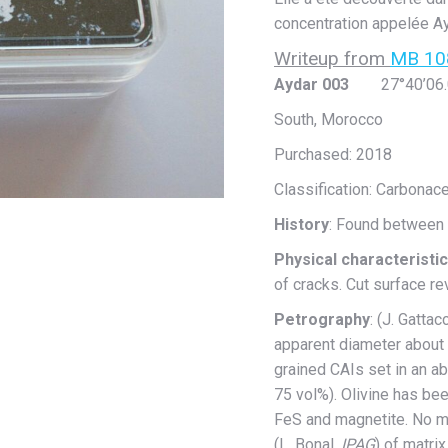
concentration appelée Ay
Writeup from
MB 10
Aydar 003
27°40’06.09
South, Morocco
Purchased: 2018
Classification: Carbona
History
: Found between
Physical characteristi
of cracks. Cut surface re
Petrography
: (J. Gatta
apparent diameter about 
grained CAIs set in an ab
75 vol%). Olivine has be
FeS and magnetite. No m
(L. Bonal,
IPAG
) of matri