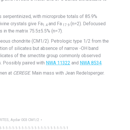
 is serpentinized, with microprobe totals of 85.9%
ivine crystals give Fa
and Fa
(n=2). Defocused
1.4
17.9
s in the matrix 75.5±5.5% (n=7).
ceous chondrite (CM1/2). Petrologic type 1/2 from the
ation of silicates but absence of narrow -OH band
silicates of the smectite group commonly observed
s. Possibly paired with
NWA 11322
and
NWA 8534
.
men at
CEREGE
. Main mass with Jean Redelsperger.
RITES
,
Aydar 003 CM1/2
1-1-1-1-1-1-1-1-1-1-1-1-1-1-1-1-1-1-1-1-1-1