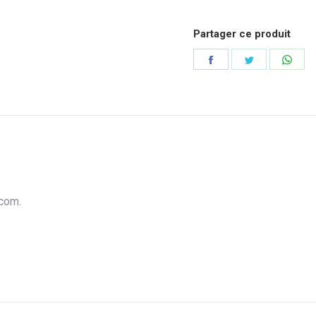
Partager ce produit
Partager
Partager
Part
sur
sur
sur
Facebook
Twitter
Wha
.com.