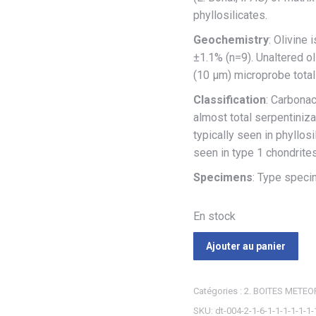
phyllosilicates.
Geochemistry
: Olivine
±1.1% (n=9). Unaltered ol
(10 µm) microprobe total
Classification
: Carbona
almost total serpentiniz
typically seen in phyllo
seen in type 1 chondrite
Specimens
: Type speci
En stock
Ajouter au panier
Catégories :
2. BOITES METEO
SKU:
dt-004-2-1-6-1-1-1-1-1-1-