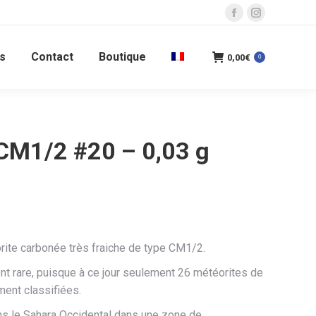
La
La
page
page
s
Contact
Boutique
Facebook
Instagram
0,00
€
0
s'ouvre
s'ouvre
dans
dans
une
une
nouvelle
nouvelle
CM1/2 #20 – 0,03 g
fenêtre
fenêtre
rite carbonée très fraiche de type CM1/2.
t rare, puisque à ce jour seulement 26 météorites de
ement classifiées.
ns le Sahara Occidental dans une zone de