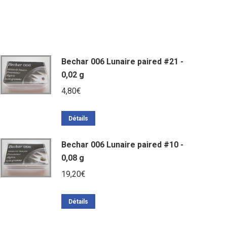
Bechar 006 Lunaire paired #21 -
0,02 g
4,80
€
Détails
Bechar 006 Lunaire paired #10 -
0,08 g
19,20
€
Détails