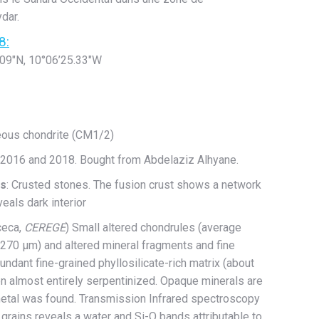
dar.
8:
″N, 10°06’25.33″W
ceous chondrite (CM1/2)
 2016 and 2018. Bought from Abdelaziz Alhyane.
cs
: Crusted stones. The fusion crust shows a network
veals dark interior
cceca,
CEREGE
) Small altered chondrules (average
270 µm) and altered mineral fragments and fine
undant fine-grained phyllosilicate-rich matrix (about
en almost entirely serpentinized. Opaque minerals are
etal was found. Transmission Infrared spectroscopy
x grains reveals a water and Si-O bands attributable to