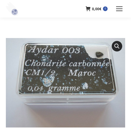
0,00
€
0