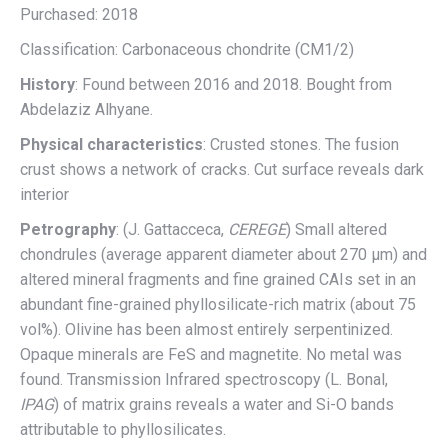
Purchased: 2018
Classification: Carbonaceous chondrite (CM1/2)
History
: Found between 2016 and 2018. Bought from
Abdelaziz Alhyane.
Physical characteristics
: Crusted stones. The fusion
crust shows a network of cracks. Cut surface reveals dark
interior
Petrography
: (J. Gattacceca,
CEREGE
) Small altered
chondrules (average apparent diameter about 270 µm) and
altered mineral fragments and fine grained CAIs set in an
abundant fine-grained phyllosilicate-rich matrix (about 75
vol%). Olivine has been almost entirely serpentinized.
Opaque minerals are FeS and magnetite. No metal was
found. Transmission Infrared spectroscopy (L. Bonal,
IPAG
) of matrix grains reveals a water and Si-O bands
attributable to phyllosilicates.