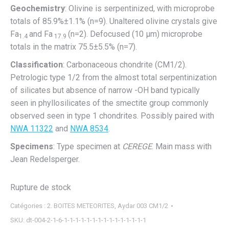
Geochemistry
: Olivine is serpentinized, with microprobe
totals of 85.9%±1.1% (n=9). Unaltered olivine crystals give
Fa
and Fa
(n=2). Defocused (10 µm) microprobe
1.4
17.9
totals in the matrix 75.5±5.5% (n=7).
Classification
: Carbonaceous chondrite (CM1/2).
Petrologic type 1/2 from the almost total serpentinization
of silicates but absence of narrow -OH band typically
seen in phyllosilicates of the smectite group commonly
observed seen in type 1 chondrites. Possibly paired with
NWA 11322
and
NWA 8534
.
Specimens
: Type specimen at
CEREGE
. Main mass with
Jean Redelsperger.
Rupture de stock
Catégories :
2. BOITES METEORITES
,
Aydar 003 CM1/2
SKU:
dt-004-2-1-6-1-1-1-1-1-1-1-1-1-1-1-1-1-1-1