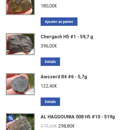
180,00
€
Ajouter au panier
Chergach H5 #1 - 59,7 g
396,00
€
Détails
Awsserd R4 #6 - 5,7g
122,40
€
Détails
AL HAGGOUNIA 008 H5 #10 - 519g
Le
Le
373,20
€
298,80
€