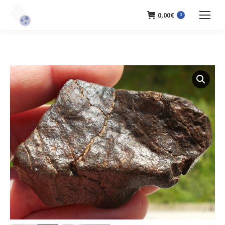
0,00
€
0