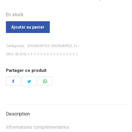
En stock
Ajouter au panier
Catégories :
CHONDRITES ORDINAIRES
,
H
SKU:
dt-016-1-1-1-1-1-1-1-1-1-1-1-1-1-1-1-1
Partager ce produit
Partager
Partager
Partager
sur
sur
sur
Facebook
Twitter
WhatsApp
Description
Informations complémentaires