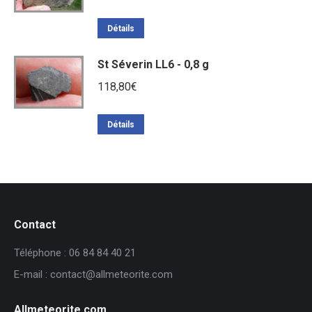
prix
prix
initial
actuel
Détails
était :
est :
St Séverin LL6 - 0,8 g
373,20€.
298,80€.
118,80
€
Détails
Contact
Téléphone : 06 84 84 40 21
E-mail : contact@allmeteorite.com
Allmeteorite.com