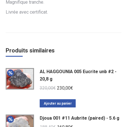
Magnifique tranche.
Livrée avec certificat.
Produits similaires
AL HAGGOUNIA 005 Eucrite unb #2 -
20,8 g
Le
Le
320,00
€
230,00
€
prix
prix
initial
actuel
Ajouter au panier
était :
est :
Djoua 001 #11 Aubrite (paired) - 5.6 g
320,00€.
230,00€.
Le
Le