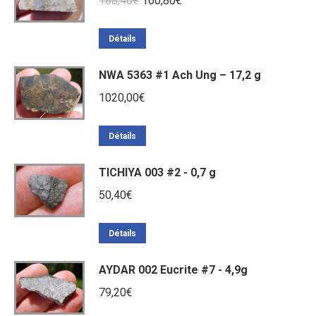
188,40
€
160,80
€
prix
prix
initial
actuel
Détails
était :
est :
NWA 5363 #1 Ach Ung – 17,2 g
188,40€.
160,80€.
1020,00
€
Détails
TICHIYA 003 #2 - 0,7 g
50,40
€
Détails
AYDAR 002 Eucrite #7 - 4,9g
79,20
€