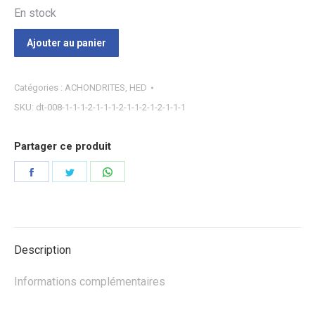
En stock
Ajouter au panier
Catégories :
ACHONDRITES
,
HED
SKU:
dt-008-1-1-1-2-1-1-1-2-1-1-2-1-2-1-1-1
Partager ce produit
Partager
Partager
Partager
sur
sur
sur
Facebook
Twitter
WhatsApp
Description
Informations complémentaires