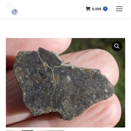
0,00
€
0